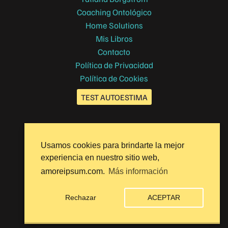
Coaching Ontológico
Home Solutions
Mis Libros
Contacto
Política de Privacidad
Política de Cookies
TEST AUTOESTIMA
Usamos cookies para brindarte la mejor
Facebook
experiencia en nuestro sitio web,
Instagram
amoreipsum.com.
Más información
Copyright © 2026 Amore Ipsum
Rechazar
ACEPTAR
Website
ετιεvα