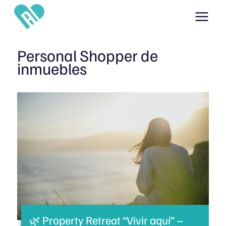
Ir
al
contenido
Personal Shopper de
inmuebles
🌿 Property Retreat “Vivir aquí” –