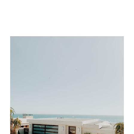
Property
Retreat
“Vivir
aquí”
–
Maresme