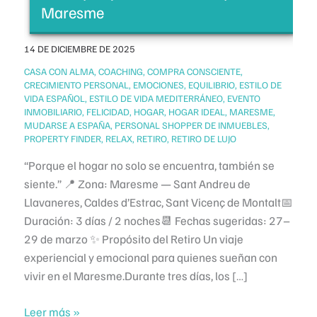
Maresme
14 DE DICIEMBRE DE 2025
/
CASA CON ALMA
,
COACHING
,
COMPRA CONSCIENTE
,
CRECIMIENTO PERSONAL
,
EMOCIONES
,
EQUILIBRIO
,
ESTILO DE
VIDA ESPAÑOL
,
ESTILO DE VIDA MEDITERRÁNEO
,
EVENTO
INMOBILIARIO
,
FELICIDAD
,
HOGAR
,
HOGAR IDEAL
,
MARESME
,
MUDARSE A ESPAÑA
,
PERSONAL SHOPPER DE INMUEBLES
,
PROPERTY FINDER
,
RELAX
,
RETIRO
,
RETIRO DE LUJO
“Porque el hogar no solo se encuentra, también se
siente.” 📍 Zona: Maresme — Sant Andreu de
Llavaneres, Caldes d’Estrac, Sant Vicenç de Montalt📅
Duración: 3 días / 2 noches📆 Fechas sugeridas: 27–
29 de marzo ✨ Propósito del Retiro Un viaje
experiencial y emocional para quienes sueñan con
vivir en el Maresme.Durante tres días, los […]
🌿
Leer más »