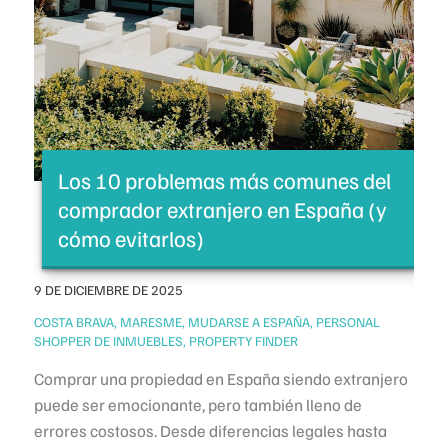
Los 10 problemas más comunes del
comprador extranjero en España (y
cómo evitarlos)
9 DE DICIEMBRE DE 2025
/
COSTA BRAVA
,
MARESME
,
MUDARSE A ESPAÑA
,
PERSONAL
SHOPPER DE INMUEBLES
,
PROPERTY FINDER
Comprar una propiedad en España siendo extranjero
puede ser emocionante, pero también lleno de
errores costosos. Desde diferencias legales hasta