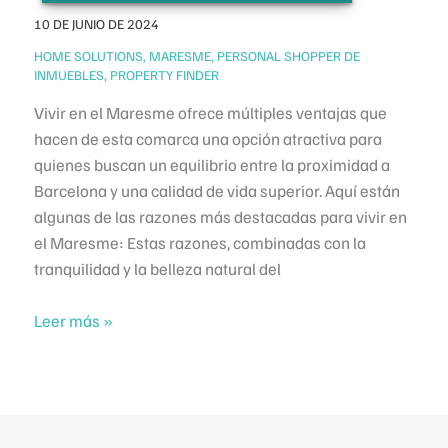
cómo
10 DE JUNIO DE 2024
evitarlos)
/
HOME SOLUTIONS
,
MARESME
,
PERSONAL SHOPPER DE
INMUEBLES
,
PROPERTY FINDER
Vivir en el Maresme ofrece múltiples ventajas que
hacen de esta comarca una opción atractiva para
quienes buscan un equilibrio entre la proximidad a
Barcelona y una calidad de vida superior. Aquí están
algunas de las razones más destacadas para vivir en
el Maresme: Estas razones, combinadas con la
tranquilidad y la belleza natural del
¿Por
Leer más »
qué
vivir
en
el