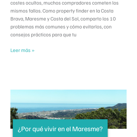
costes ocultos, muchos compradores cometen los
mismos fallos. Como property finder en la Costa
Brava, Maresme y Costa del Sol, comparto los 10
problemas más comunes y cómo evitarlos, con
consejos prácticos para que tu
Los
Leer más »
10
problemas
más
comunes
del
comprador
extranjero
en
España
¿Por qué vivir en el Maresme?
(y